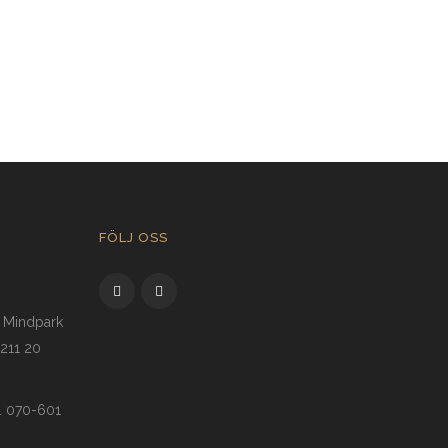
01 JUNI 2026
FÖLJ OSS
o Mindpark
 211 20
l. 070-601