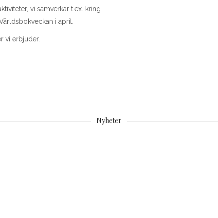
viteter, vi samverkar t.ex. kring
Världsbokveckan i april.
 vi erbjuder.
Nyheter
Kretsens Boksalong –
Med anledning av frå
datumet!
under föreningsmötet 
tsens Boksalong äger i höst rum
Under föreningsmötet den 26 ma
mber kl. 18.00. Se mer
en medlem frågan huruvida möt
n
dess fyllnadsval följde