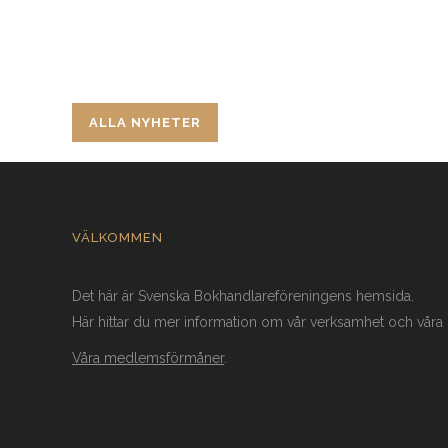
30 JUNI 2026
17 JUNI 20
ALLA NYHETER
VÄLKOMMEN
Det här är Svenska Bokhandlareföreningens hemsida.
Här hittar du mer information om vår verksamhet och vår
Våra medlemsförmåner
.