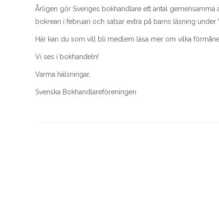
Årligen gör Sveriges bokhandlare ett antal gemensamma akti
bokrean i februari och satsar extra på barns läsning under 
Här kan du som vill bli medlem läsa mer om vilka förmåner
Vi ses i bokhandeln!
Varma hälsningar,
Svenska Bokhandlareföreningen
Information om EUDR
Västra 
spara 
EIBF informerar om EUDR I höstas
undantogs böcker från EUDR,
Västra Kre
Avskogningsförordningen. Även om
den 4 nove
böcker är undantagna,
informatio