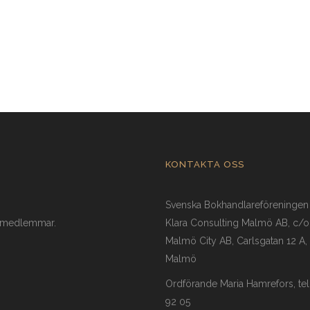
26
08 JUNI 2026
KONTAKTA OSS
Svenska Bokhandlareföreningen
a medlemmar.
Klara Consulting Malmö AB, c/
Malmö City AB, Carlsgatan 12 A,
Malmö
Ordförande Maria Hamrefors, te
92 05