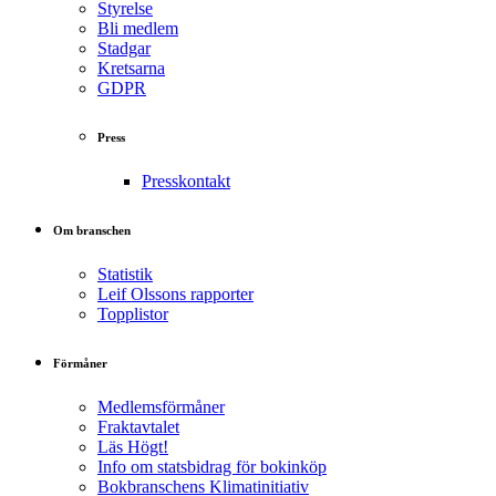
Styrelse
Bli medlem
Stadgar
Kretsarna
GDPR
Press
Presskontakt
Om branschen
Statistik
Leif Olssons rapporter
Topplistor
Förmåner
Medlemsförmåner
Fraktavtalet
Läs Högt!
Info om statsbidrag för bokinköp
Bokbranschens Klimatinitiativ