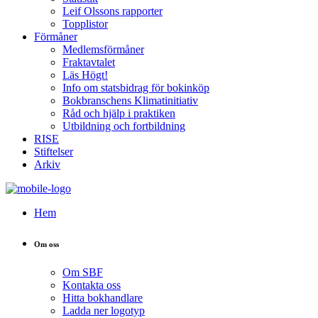
Leif Olssons rapporter
Topplistor
Förmåner
Medlemsförmåner
Fraktavtalet
Läs Högt!
Info om statsbidrag för bokinköp
Bokbranschens Klimatinitiativ
Råd och hjälp i praktiken
Utbildning och fortbildning
RISE
Stiftelser
Arkiv
Hem
Om oss
Om SBF
Kontakta oss
Hitta bokhandlare
Ladda ner logotyp