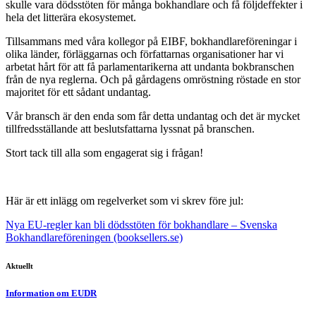
skulle vara dödsstöten för många bokhandlare och få följdeffekter i
hela det litterära ekosystemet.
Tillsammans med våra kollegor på EIBF, bokhandlareföreningar i
olika länder, förläggarnas och författarnas organisationer har vi
arbetat hårt för att få parlamentarikerna att undanta bokbranschen
från de nya reglerna. Och på gårdagens omröstning röstade en stor
majoritet för ett sådant undantag.
Vår bransch är den enda som får detta undantag och det är mycket
tillfredsställande att beslutsfattarna lyssnat på branschen.
Stort tack till alla som engagerat sig i frågan!
Här är ett inlägg om regelverket som vi skrev före jul:
Nya EU-regler kan bli dödsstöten för bokhandlare – Svenska
Bokhandlareföreningen (booksellers.se)
Aktuellt
Information om EUDR