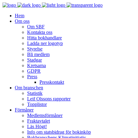
Hem
Om oss
Om SBF
Kontakta oss
Hitta bokhandlare
Ladda ner logotyp
Styrelse
Bli medlem
Stadgar
Kretsarna
GDPR
Press
Presskontakt
Om branschen
Statistik
Leif Olssons rapporter
Topplistor
Förmåner
Medlemsförmåner
Fraktavtalet
Läs Högt!
Info om statsbidrag för bokinköp
Bokbranschens Klimatinitiativ