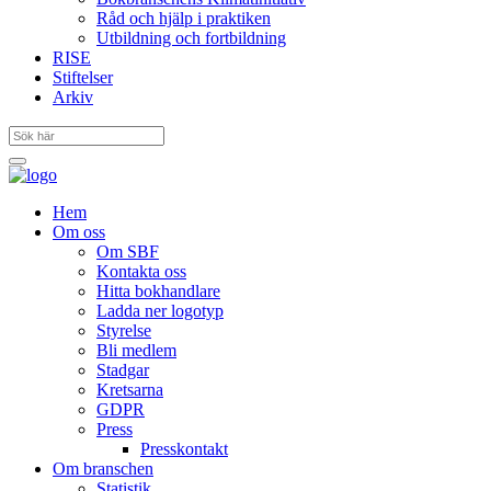
Råd och hjälp i praktiken
Utbildning och fortbildning
RISE
Stiftelser
Arkiv
Hem
Om oss
Om SBF
Kontakta oss
Hitta bokhandlare
Ladda ner logotyp
Styrelse
Bli medlem
Stadgar
Kretsarna
GDPR
Press
Presskontakt
Om branschen
Statistik