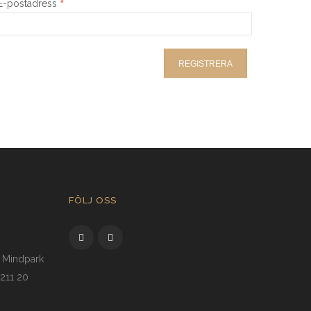
*
E-postadress
FÖLJ OSS
o Mindpark
 211 20