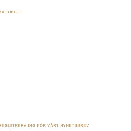
AKTUELLT
Information om EUDR
30 JUNI, 2026
Västra Kretsens Boksalong – spara datumet!
17 JUNI, 2026
Med anledning av frågor under föreningsmötet
26/5
8 JUNI, 2026
REGISTRERA DIG FÖR VÅRT NYHETSBREV