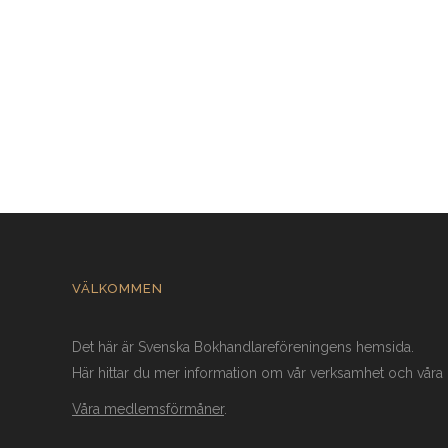
VÄLKOMMEN
Det här är Svenska Bokhandlareföreningens hemsida.
Här hittar du mer information om vår verksamhet och vår
Våra medlemsförmåner
.