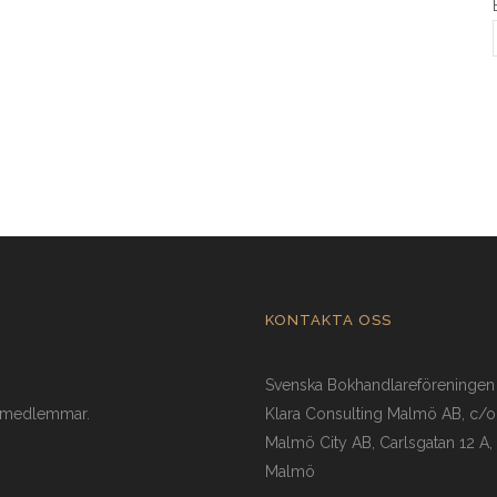
KONTAKTA OSS
Svenska Bokhandlareföreningen
a medlemmar.
Klara Consulting Malmö AB, c/
Malmö City AB, Carlsgatan 12 A,
Malmö