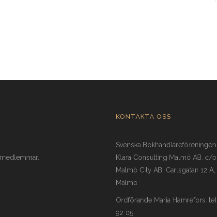
KONTAKTA OSS
Svenska Bokhandlareföreningen
a medlemmar.
Klara Consulting Malmö AB, c/
Malmö City AB, Carlsgatan 12 A,
Malmö
Ordförande Maria Hamrefors, te
92 05