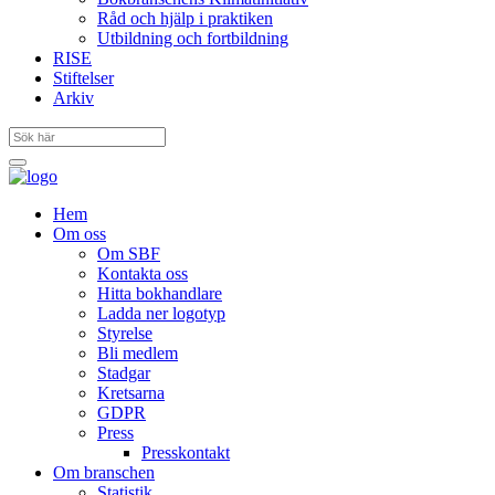
Råd och hjälp i praktiken
Utbildning och fortbildning
RISE
Stiftelser
Arkiv
Hem
Om oss
Om SBF
Kontakta oss
Hitta bokhandlare
Ladda ner logotyp
Styrelse
Bli medlem
Stadgar
Kretsarna
GDPR
Press
Presskontakt
Om branschen
Statistik