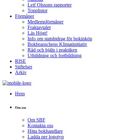
Leif Olssons rapporter
Topplistor
Förmåner
Medlemsförmåner
Fraktavtalet
Läs Högt!
Info om statsbidrag för bokinköp
Bokbranschens Klimatinitiativ
Råd och hjälp i praktiken
Utbildning och fortbildning
RISE
Stiftelser
Arkiv
Hem
Om oss
Om SBF
Kontakta oss
Hitta bokhandlare
Ladda ner logotyp