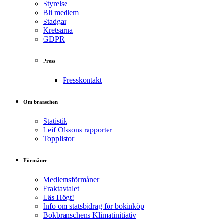
Styrelse
Bli medlem
Stadgar
Kretsarna
GDPR
Press
Presskontakt
Om branschen
Statistik
Leif Olssons rapporter
Topplistor
Förmåner
Medlemsförmåner
Fraktavtalet
Läs Högt!
Info om statsbidrag för bokinköp
Bokbranschens Klimatinitiativ