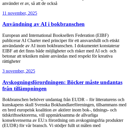
använder er av, så att de också
11 november, 2025
Användning av AI i bokbranschen
European and International Booksellers Federation (EIBF)
publicerar AI Charter med principer för ett ansvarsfullt och etiskt
användande av AI inom bokbranschen. I dokumentet konstaterar
EIBF att det finns både möjligheter och risker med AI och och
betonar att tekniken måste användas med respekt för kreativa
rättigheter
3 november, 2025
Avskogningsförordningen: Böcker måste undantas
från tillämpningen
Bokbranschen behöver undantag från EUDR – för litteraturens och
kunskapens skull Svenska Bokhandlareföreningen, tillsammans med
en bred europeisk koalition av aktörer inom bok-, tidnings- och
tidskriftssektorerna, vill uppmärksamma de allvarliga
konsekvenserna av EU:s förordning om avskogningsfria produkter
(EUDR) för vår bransch. Vi stödjer fullt ut målen med