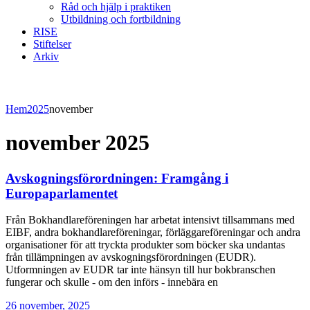
Råd och hjälp i praktiken
Utbildning och fortbildning
RISE
Stiftelser
Arkiv
Hem
2025
november
november 2025
Avskogningsförordningen: Framgång i
Europaparlamentet
Från Bokhandlareföreningen har arbetat intensivt tillsammans med
EIBF, andra bokhandlareföreningar, förläggareföreningar och andra
organisationer för att tryckta produkter som böcker ska undantas
från tillämpningen av avskogningsförordningen (EUDR).
Utformningen av EUDR tar inte hänsyn till hur bokbranschen
fungerar och skulle - om den införs - innebära en
26 november, 2025