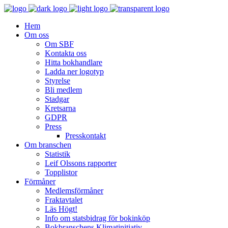
Hem
Om oss
Om SBF
Kontakta oss
Hitta bokhandlare
Ladda ner logotyp
Styrelse
Bli medlem
Stadgar
Kretsarna
GDPR
Press
Presskontakt
Om branschen
Statistik
Leif Olssons rapporter
Topplistor
Förmåner
Medlemsförmåner
Fraktavtalet
Läs Högt!
Info om statsbidrag för bokinköp
Bokbranschens Klimatinitiativ